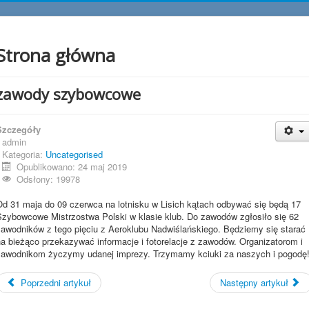
Strona główna
zawody szybowcowe
Szczegóły
admin
Kategoria:
Uncategorised
Opublikowano: 24 maj 2019
Odsłony: 19978
Od 31 maja do 09 czerwca na lotnisku w Lisich kątach odbywać się będą 17
Szybowcowe Mistrzostwa Polski w klasie klub. Do zawodów zgłosiło się 62
zawodników z tego pięciu z Aeroklubu Nadwiślańskiego. Będziemy się starać
na bieżąco przekazywać informacje i fotorelacje z zawodów. Organizatorom i
zawodnikom życzymy udanej imprezy. Trzymamy kciuki za naszych i pogodę
Poprzedni artykuł
Następny artykuł