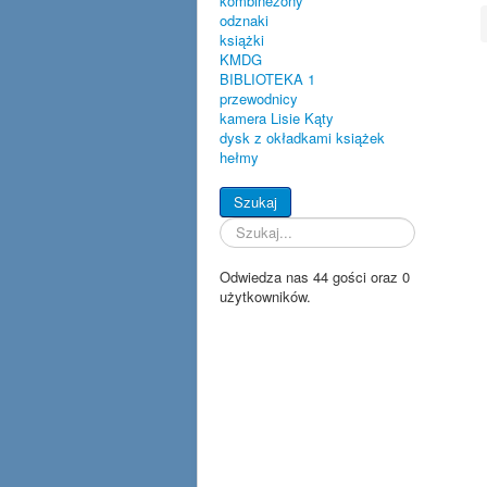
kombinezony
odznaki
książki
KMDG
BIBLIOTEKA 1
przewodnicy
kamera Lisie Kąty
dysk z okładkami książek
hełmy
Szukaj...
Szukaj
Odwiedza nas 44 gości oraz 0
użytkowników.