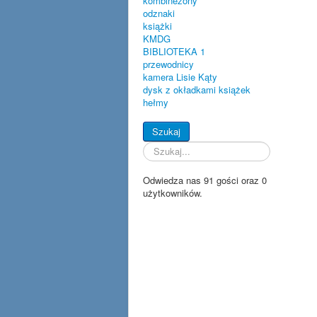
kombinezony
odznaki
książki
KMDG
BIBLIOTEKA 1
przewodnicy
kamera Lisie Kąty
dysk z okładkami książek
hełmy
Szukaj...
Szukaj
Odwiedza nas 91 gości oraz 0
użytkowników.