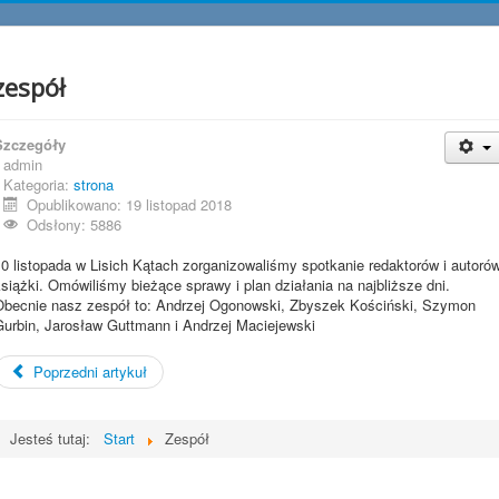
zespół
Szczegóły
admin
Kategoria:
strona
Opublikowano: 19 listopad 2018
Odsłony: 5886
0 listopada w Lisich Kątach zorganizowaliśmy spotkanie redaktorów i autoró
siążki. Omówiliśmy bieżące sprawy i plan działania na najbliższe dni.
Obecnie nasz zespół to: Andrzej Ogonowski, Zbyszek Kościński, Szymon
Gurbin, Jarosław Guttmann i Andrzej Maciejewski
Poprzedni artykuł
Jesteś tutaj:
Start
Zespół