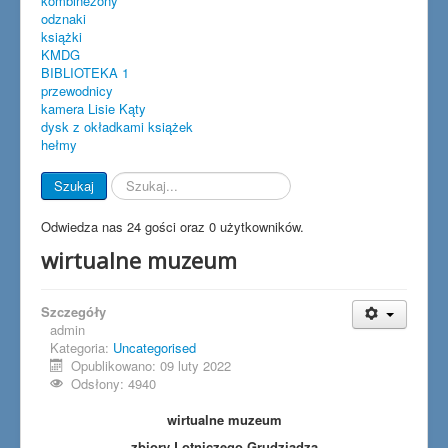
kombinezony
odznaki
książki
KMDG
BIBLIOTEKA 1
przewodnicy
kamera Lisie Kąty
dysk z okładkami książek
hełmy
Szukaj...
Szukaj
Odwiedza nas 24 gości oraz 0 użytkowników.
wirtualne muzeum
Szczegóły
admin
Kategoria:
Uncategorised
Opublikowano: 09 luty 2022
Odsłony: 4940
wirtualne muzeum
zbiory Lotniczego Grudziądza