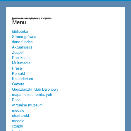
życzenia
Przedwojenna lokalizacja lotniska
gen.Hermaszewski w Lisich Kątach
szybownictwo
baloniarstwo
goście w Lisich Kątach
Spitfire w Lisich Kątach maj 2018
Menu
biblioteka
Strona główna
dane fundacji
Aktualności
Zespół
Publikacje
Multimedia
Prasa
Kontakt
Kalendarium
Gazeta
Grudziądzki Klub Balonowy
mapa miejsc lotniczych
Piloci
wirtualne muzeum
medale
słuchawki
modele
czapki