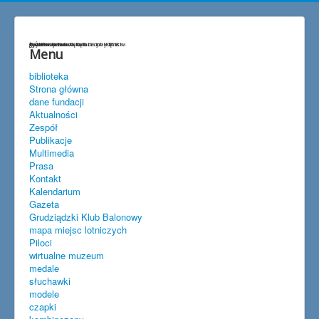
życzenia
Przedwojenna lokalizacja lotniska
gen.Hermaszewski w Lisich Kątach
szybownictwo
baloniarstwo
goście w Lisich Kątach
Spitfire w Lisich Kątach maj 2018
Menu
biblioteka
Strona główna
dane fundacji
Aktualności
Zespół
Publikacje
Multimedia
Prasa
Kontakt
Kalendarium
Gazeta
Grudziądzki Klub Balonowy
mapa miejsc lotniczych
Piloci
wirtualne muzeum
medale
słuchawki
modele
czapki