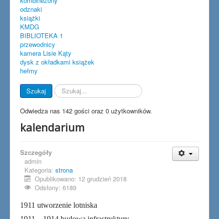
kombinezony
odznaki
książki
KMDG
BIBLIOTEKA 1
przewodnicy
kamera Lisie Kąty
dysk z okładkami książek
hełmy
Szukaj...
Szukaj
Odwiedza nas 142 gości oraz 0 użytkowników.
kalendarium
Szczegóły
admin
Kategoria:
strona
Opublikowano: 12 grudzień 2018
Odsłony: 6189
1911 utworzenie lotniska
1911 – 1914 budowa infrastruktury