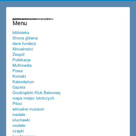
życzenia
Przedwojenna lokalizacja lotniska
gen.Hermaszewski w Lisich Kątach
szybownictwo
baloniarstwo
goście w Lisich Kątach
Spitfire w Lisich Kątach maj 2018
Menu
biblioteka
Strona główna
dane fundacji
Aktualności
Zespół
Publikacje
Multimedia
Prasa
Kontakt
Kalendarium
Gazeta
Grudziądzki Klub Balonowy
mapa miejsc lotniczych
Piloci
wirtualne muzeum
medale
słuchawki
modele
czapki